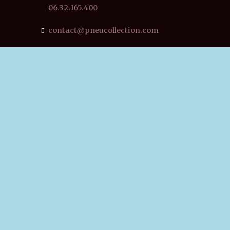
06.32.165.400
contact@pneucollection.com