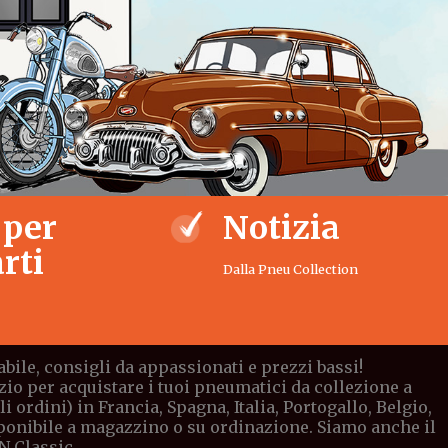
 per
Notizia
rti
Dalla Pneu Collection
bile, consigli da appassionati e prezzi bassi!
io per acquistare i tuoi pneumatici da collezione a
ordini) in Francia, Spagna, Italia, Portogallo, Belgio,
sponibile a magazzino o su ordinazione. Siamo anche il
N Classic.