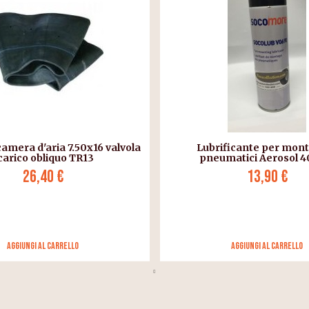
camera d'aria 7.50x16 valvola
Lubrificante per mon
carico obliquo TR13
pneumatici Aerosol 4
26,40 €
13,90 €
Aggiungi al carrello
Aggiungi al carrello