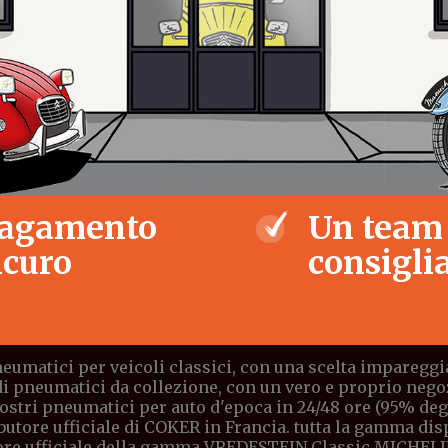
agamento
Un team
icuro
consiglia
eumatici per veicoli classici, con una scelta impareggia
di pneumatici da collezione, con un vero e proprio negoz
stri pneumatici per auto d'epoca in 24/48 ore (95% degli 
butore ufficiale di COKER in Francia. tutta la gamma di
ore ufficiale della gamma VREDESTEIN Classic,MICHELI