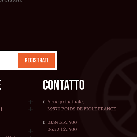
REGISTRATI
E
CONTATTO

6 rue principale,

i
39570 POIDS DE FIOLE FRANCE
03.84.255.400
06.32.165.400
