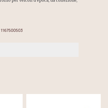
ofilo per veicoli d'epoca, da collezione,
1167500503