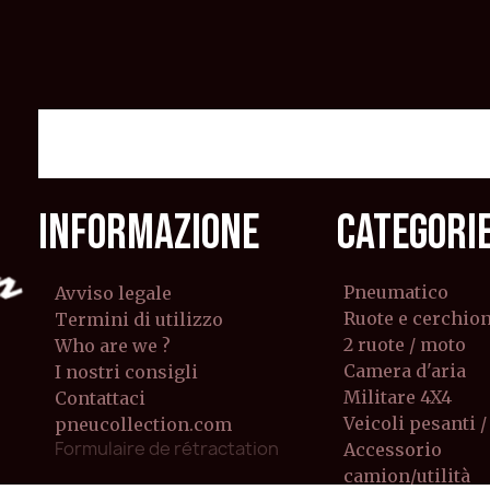
INFORMAZIONE
CATEGORI
Pneumatico
Avviso legale
Ruote e cerchion
Termini di utilizzo
2 ruote / moto
Who are we ?
Camera d'aria
I nostri consigli
Militare 4X4
Contattaci
Veicoli pesanti / 
pneucollection.com
Formulaire de rétractation
Accessorio
camion/utilità