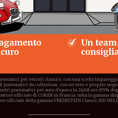
agamento
Un team
icuro
consiglia
eumatici per veicoli classici, con una scelta impareggia
di pneumatici da collezione, con un vero e proprio negoz
stri pneumatici per auto d'epoca in 24/48 ore (95% degli 
butore ufficiale di COKER in Francia. tutta la gamma di
ore ufficiale della gamma VREDESTEIN Classic,MICHELI