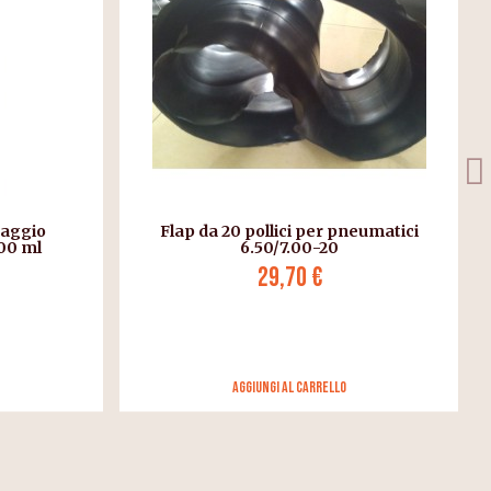
eumatici
Svitare il guscio
3,30 €
Aggiungi al carrello