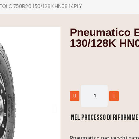
EOLO 750R20 130/128K HN08 14PLY
Pneumatico 
130/128K HN
Nel processo di rifornime
Pneumatico per vecchi cami