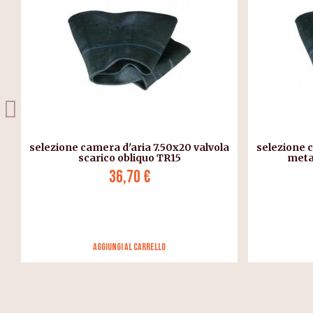
a
selezione camera d'aria 7.50x20 valvola
Lubri
metallica ad angolo V3.02.7
pneu
37,10 €
Aggiungi al carrello