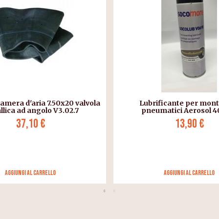
ficante per montaggio
Flap da 20 pollici per pn
matici Aerosol 400 ml
6.50/7.00-20
13,90 €
29,70 €
Aggiungi al carrello
Aggiungi al carrello