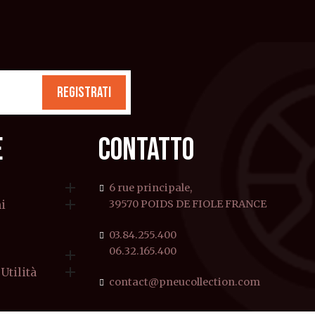
REGISTRATI
E
CONTATTO

6 rue principale,

i
39570 POIDS DE FIOLE FRANCE
03.84.255.400
06.32.165.400


Utilità
contact@pneucollection.com