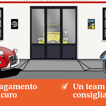
agamento
Un team
icuro
consiglia