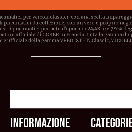
eumatici per veicoli classici, con una scelta impareggia
di pneumatici da collezione, con un vero e proprio negoz
stri pneumatici per auto d'epoca in 24/48 ore (95% degli 
butore ufficiale di COKER in Francia. tutta la gamma di
ore ufficiale della gamma VREDESTEIN Classic,MICHELI
INFORMAZIONE
CATEGORI