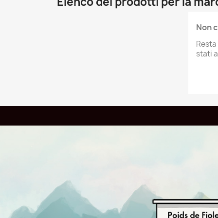
Elenco dei prodotti per la m
Non c
Resta 
stati 