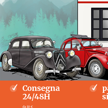
Consegna
p
24/48H
s
da 10 €