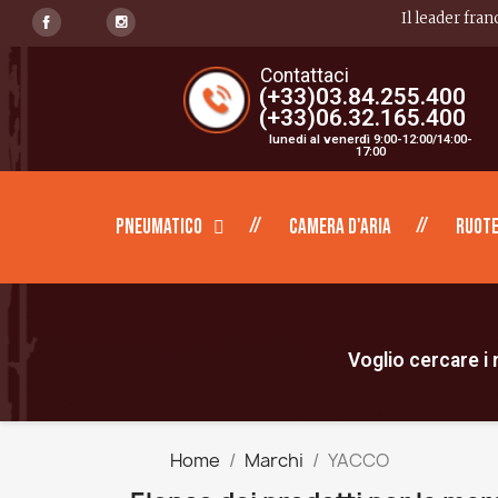
Il leader fran
Contattaci
(+33)03.84.255.400
(+33)06.32.165.400
lunedi al venerdì 9:00-12:00/14:00-
17:00
Pneumatico
Camera d'aria
Ruote
Voglio cercare i m
Home
Marchi
YACCO