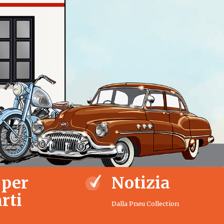
 per
Notizia
rti
Dalla Pneu Collection