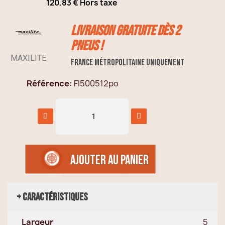
120,83 € Hors taxe
TTC
Livraison GRATUITE dès 2
pneus !
MAXILITE
France métropolitaine uniquement
Référence
FI500512po
AJOUTER AU PANIER
+ Caractéristiques
Largeur
5