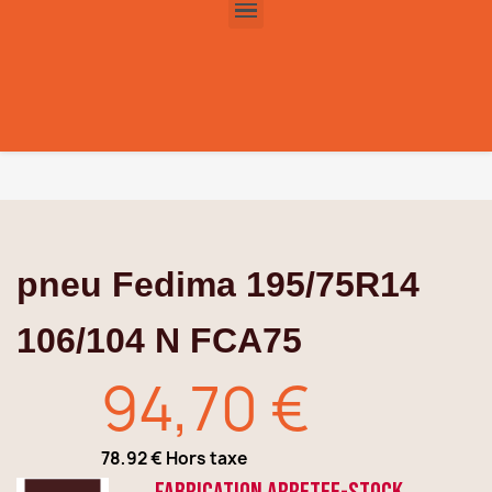
pneu Fedima 195/75R14
106/104 N FCA75
94,70 €
78,92 € Hors taxe
TTC