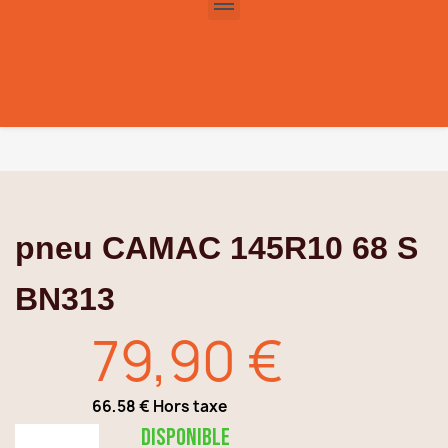
pneu CAMAC 145R10 68 S
BN313
79,90 €
66,58 € Hors taxe
TTC
Disponible