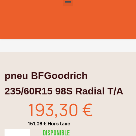
pneu BFGoodrich
235/60R15 98S Radial T/A
193,30 €
161,08 € Hors taxe
TTC
Disponible