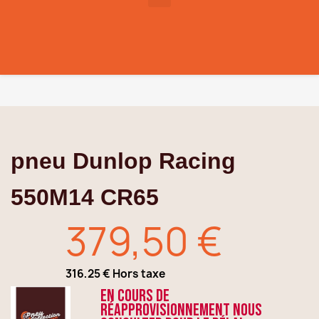
pneu Dunlop Racing
550M14 CR65
379,50 €
316,25 € Hors taxe
TTC
En cours de
réapprovisionnement nous