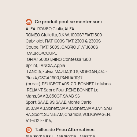
Ce produit peut se monter sur :
ALFA-ROMEO,Giulia,ALFA-
ROMEO,Giulietta,D.K.W.,1000SP,FIAT,1500
Cabriolet,FIAT,1600S,FIAT,2300 & 2300S
Coupe,FIAT,1500S ,CABRIO ,FIAT,1600S
,CABRIO/COUPE
,GHIA,1500GT,HINO,Contessa 1300
Sprint,LANCIA,Appia
,LANCIA,Fulvia,MAZDA,110 S,MORGAN,4/4 -
Plus 4,OSCA,1600,PANHARD,17
(break),PEUGEOT,403-7,R. BONNET,Le Mans
,RELIANT,Sabre Four,RENE BONNET,Le
Mans,SAAB,850GT,SAAB,96
Sport,SAAB,99,SAAB,Monte Carlo
850,SAAB,Sonett,SAAB,Sonett,SAAB,V4,SAB
RA,Sport,SUNBEAM,Chamois,VOLKSWAGEN,
411-412 E-914,
Tailles de Pneu Alternatives
155/80R15 83H - 155/80R15 - 155SR15 -