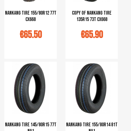
Nankang tire 155/80R12 77T
copy of Nankang tire
CX668
135R15 73T CX668
€65.50
€65.90
r au panier
Ajouter au panier
Nankang tire 145/80R15 77T
Nankang tire 155/80R14 81T