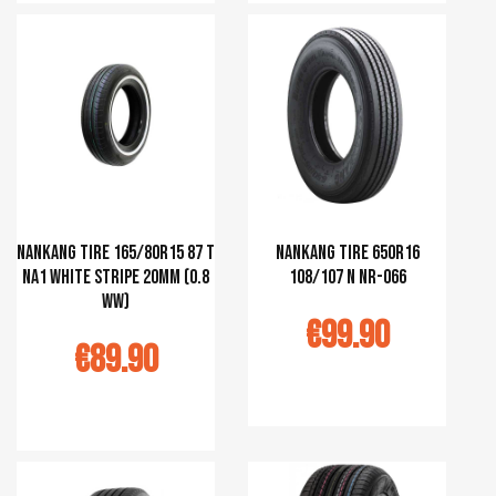
r au panier
Ajouter au panier
Nankang tire 165/80R15 87 T
Nankang tire 650R16
NA1 white stripe 20mm (0.8
108/107 N NR-066
WW)
€99.90
€89.90
Ajouter au panier
r au panier