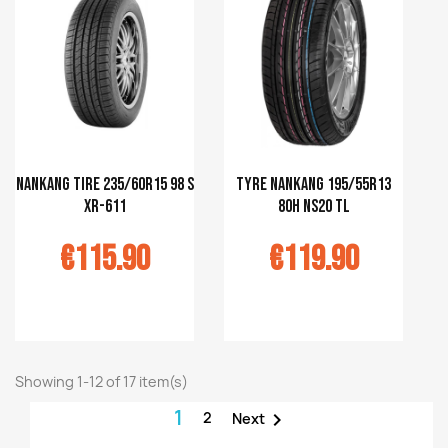
Nankang tire 235/60R15 98 S
TYRE NANKANG 195/55R13
XR-611
80H NS20 tl
€115.90
€119.90
r au panier
Ajouter au panier
Showing 1-12 of 17 item(s)
1
2

Next