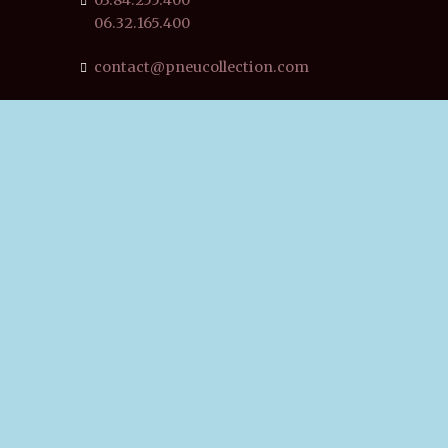
03.84.255.400
06.32.165.400
contact@pneucollection.com