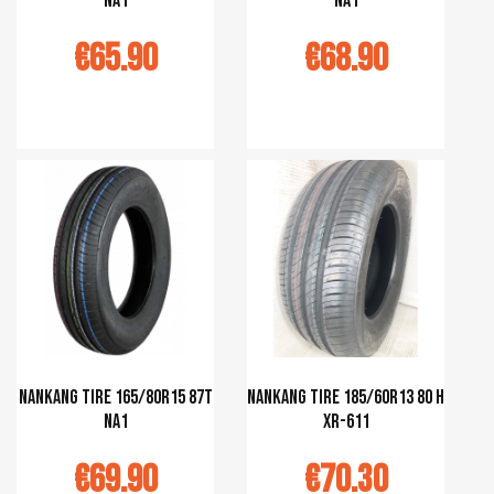
NA1
NA1
€65.90
€68.90
r au panier
Ajouter au panier
Nankang tire 165/80R15 87T
Nankang tire 185/60R13 80 H
NA1
XR-611
€69.90
€70.30