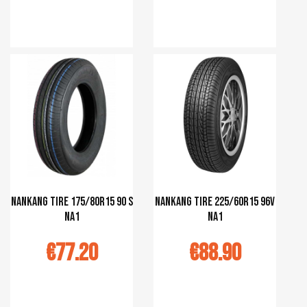
r au panier
Ajouter au panier
Nankang tire 175/80R15 90 S
Nankang tire 225/60R15 96V
NA1
NA1
€77.20
€88.90