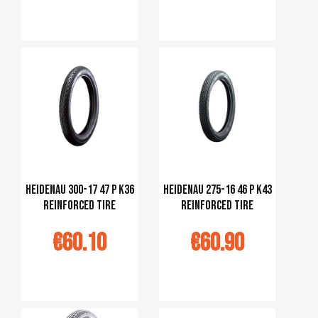
jouter au
Ajouter au
panier
panier
Heidenau 300-17 47 P K36
Heidenau 275-16 46 P K43
reinforced tire
reinforced tire
€60.10
€60.90
jouter au
Ajouter au