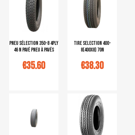
pneu sélection 350-8 4PLY
tire selection 400-
46 N pavé pneu à pavés
8(400x8) 70N
€35.60
€38.30
jouter au
Ajouter au
panier
panier