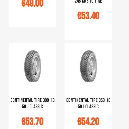
€49.00
24B KKS 10 tire
€53.40
jouter au
panier
Ajouter au
panier
Continental tire 300-10
Continental tire 350-10
50 J classic
59 J classic
€53.70
€54.20