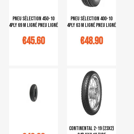
pneu sélection 450-10
pneu sélection 400-10
4PLY 69 M ligné pneu ligné
4PLY 63 M ligné pneu ligné
€45.60
€48.90
jouter au
Ajouter au
panier
panier
Continental 2-19 (23x2)