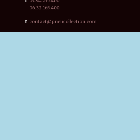
03.84.255.400
06.32.165.400
contact@pneucollection.com