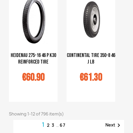
panier
panier
Heidenau 275-16 46 P K30
Continental tire 350-8 46
reinforced tire
J LB
€60.90
€61.30
jouter au
Ajouter au
panier
panier
Showing 1-12 of 796 item(s)
1

Next
2
3
…
67